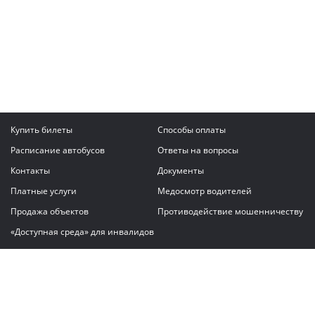
Купить билеты
Способы оплаты
Расписание автобусов
Ответы на вопросы
Контакты
Документы
Платные услуги
Медосмотр водителей
Продажа объектов
Противодействие мошенничеству
«Доступная среда» для инвалидов
Написать сообщение