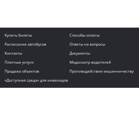
Купить билеты
Способы оплаты
Расписание автобусов
Ответы на вопросы
Контакты
Документы
Платные услуги
Медосмотр водителей
Продажа объектов
Противодействие мошенничеству
«Доступная среда» для инвалидов
Написать сообщение
ГАУ "Владимирский автовокзал"
© 2026