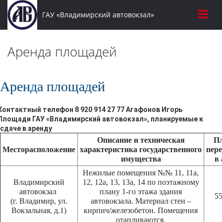
ГАУ «Владимирский автовокзал»
Аренда площадей
Аренда площадей
Контактный телефон 8 920 914 27 77 Агафонов Игорь
Площади ГАУ «Владимирский автовокзал», планируемые к
сдаче в аренду
Описание и техническая
П
Месторасположение
характеристика государственного
пер
имущества
в
Нежилые помещения №№ 11, 11а,
Владимирский
12, 12а, 13, 13а, 14 по поэтажному
автовокзал
плану 1-го этажа здания
55
(г. Владимир, ул.
автовокзала. Материал стен –
Вокзальная, д.1)
кирпич/железобетон. Помещения
отапливаются.