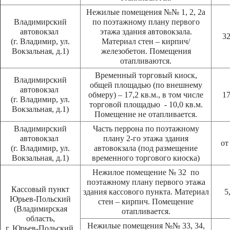
Нежилые помещения №№ 1, 2, 2а
Владимирский
по поэтажному плану первого
автовокзал
этажа здания автовокзала.
32
(г. Владимир, ул.
Материал стен – кирпич/
Вокзальная, д.1)
железобетон. Помещения
отапливаются.
Временный торговый киоск,
Владимирский
общей площадью (по внешнему
автовокзал
обмеру) – 17,2 кв.м., в том числе
17
(г. Владимир, ул.
торговой площадью - 10,0 кв.м.
Вокзальная, д.1)
Помещение не отапливается.
Владимирский
Часть перрона по поэтажному
автовокзал
плану 2-го этажа здания
от
(г. Владимир, ул.
автовокзала (под размещение
Вокзальная, д.1)
временного торгового киоска)
Нежилое помещение № 32 по
поэтажному плану первого этажа
Кассовый пункт
здания кассового пункта. Материал
5
Юрьев-Польский
стен – кирпич. Помещение
(Владимирская
отапливается.
область,
Нежилые помещения №№ 33, 34,
г. Юрьев-Польский,