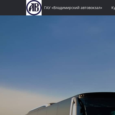
ГАУ «Владимирский автовокзал»
К