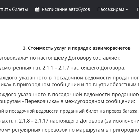
упить
билеты
Расписание
автобусов
Пассажирам
3. Стоимость услуг и порядок взаиморасчетов
 «Автовокзала» по настоящему Договору составляет:
усмотренных п.п. 2.1.1 – 2.1.7 настоящего Договора:
аждого указанного в посадочной ведомости проданного 
чика» в пригородном сообщении и по внутриобластным
аждого указанного в посадочной ведомости проданног
ршрутам «Перевозчика» в междугородном сообщении;
й в посадочной ведомости проданный билет на провоз багажа.
х п.п. 2.1.8 – 2.1.17 настоящего Договора (за исключение
чиком» регулярных перевозок по маршрутам в пригородн