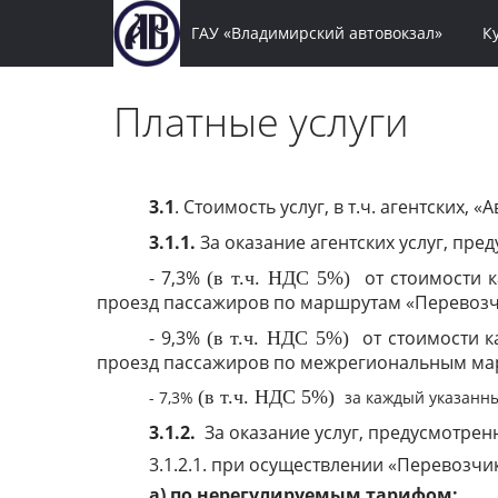
ГАУ «Владимирский автовокзал»
К
Платные услуги
3.1
. Стоимость услуг, в т.ч. агентских,
3.1.1.
За оказание агентских услуг, пред
- 7,3%
от стоимости к
(в т.ч. НДС 5%)
проезд пассажиров по маршрутам «Перевоз
- 9,3%
от стоимости к
(в т.ч. НДС 5%)
проезд пассажиров по межрегиональным ма
(в т.ч. НДС 5%)
- 7,3%
за каждый указанны
3.1.2.
За оказание услуг, предусмотренны
3.1.2.1. при осуществлении «Перевоз
а) по нерегулируемым тарифом: