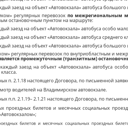
ждый заезд на объект «Автовокзала» автобуса большого 
чиком» регулярных перевозок
по межрегиональным м
ьным остановочным пунктом на маршруте:
дый заезд на объект «Автовокзала» автобуса особо мало
дый заезд на объект «Автовокзала» автобуса среднего кл
ждый заезд на объект «Автовокзала» автобуса большого 
чиком» регулярных перевозок по внутриобластным и ме
 является промежуточным (транзитным) остановоч
каждый заезд на объект «Автовокзала» автобуса особо
 класса.
ных п. 2.1.18 настоящего Договора, по письменной заяв
смотр водителей на Владимирском автовокзале.
ных п.п. 2.1.19– 2.1.21 настоящего Договора, по письмен
ных проездных билетов и месячных социальных проез
«Автовокзалом»;
роездных билетов и месячных социальных проездных биле