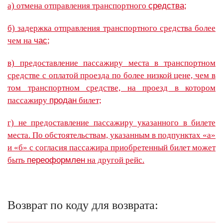
а) отмена отправления транспортного
средства;
б) задержка отправления транспортного средства более
чем на
час;
в) предоставление пассажиру места в транспортном
средстве с оплатой проезда по более низкой цене, чем в
том транспортном средстве, на проезд в котором
пассажиру
продан
билет;
г) не предоставление пассажиру указанного в билете
места. По обстоятельствам, указанным в подпунктах «а»
и «б» с согласия пассажира приобретенный билет может
быть
переоформлен
на другой рейс.
Возврат по коду для возврата: