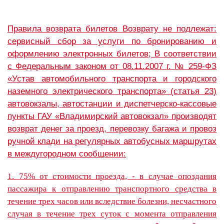
Правила возврата билетов Возврату не подлежат:
сервисный сбор за услуги по бронированию и
оформлению электронных билетов; В соответствии
с Федеральным законом от 08.11.2007 г. № 259-ФЗ
«Устав автомобильного транспорта и городского
наземного электрического транспорта» (статья 23)
автовокзалы, автостанции и диспетчерско-кассовые
пункты ГАУ «Владимирский автовокзал» производят
возврат денег за проезд, перевозку багажа и провоз
ручной клади на регулярных автобусных маршрутах
в междугородном сообщении:
1. 75% от стоимости проезда, - в случае опоздания
пассажира к отправлению транспортного средства в
течение трех часов или вследствие болезни, несчастного
случая в течение трех суток с момента отправления