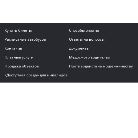
Купить билеты
Способы оплаты
Расписание автобусов
Ответы на вопросы
Контакты
Документы
Платные услуги
Медосмотр водителей
Продажа объектов
Противодействие мошенничеству
«Доступная среда» для инвалидов
Написать сообщение
ГАУ "Владимирский автовокзал"
© 2026