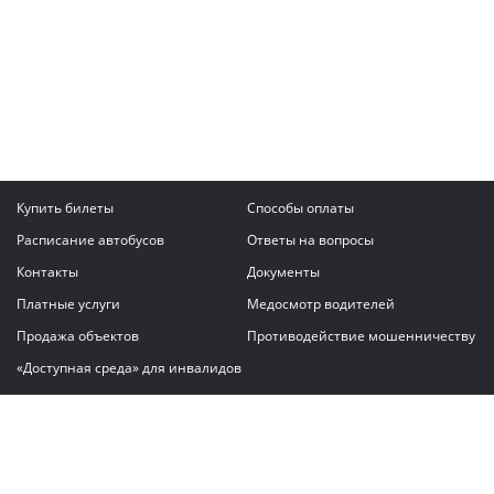
Купить билеты
Способы оплаты
Расписание автобусов
Ответы на вопросы
Контакты
Документы
Платные услуги
Медосмотр водителей
Продажа объектов
Противодействие мошенничеству
«Доступная среда» для инвалидов
Написать сообщение