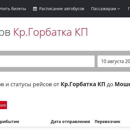
упить
билеты
Расписание
автобусов
Пассажирам
сов
Кр.Горбатка КП
в и статусы рейсов от
Кр.Горбатка КП
до
Мош
шие
рибытие
Дата отправления
Перевозчик