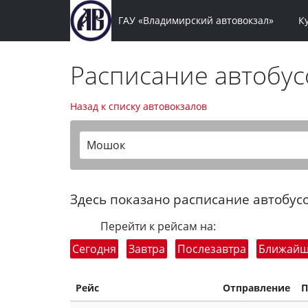
ГАУ «Владимирский автовокзал»
К
Расписание автобу
Назад к списку автовокзалов
Мошок
Здесь показано расписание автобусо
Перейти к рейсам на:
Сегодня
Завтра
Послезавтра
Ближай
Рейс
Отправление
П