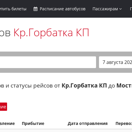
упить
билеты
Расписание
автобусов
Пассажирам
сов
Кр.Горбатка КП
в и статусы рейсов от
Кр.Горбатка КП
до
Мос
шие
вление
Прибытие
Дата отправления
Перево