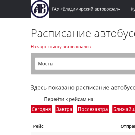
ГАУ «Владимирский автовокзал»
К
Расписание автобу
Назад к списку автовокзалов
Мосты
Здесь показано расписание автобусо
Перейти к рейсам на:
Сегодня
Завтра
Послезавтра
Ближай
Рейс
Отпра