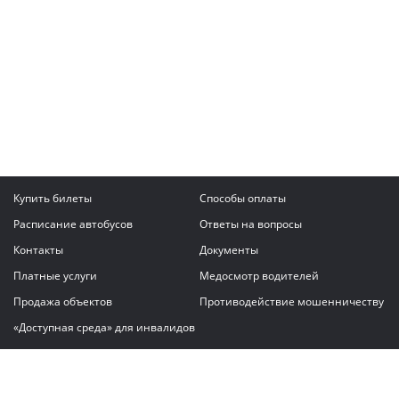
Купить билеты
Способы оплаты
Расписание автобусов
Ответы на вопросы
Контакты
Документы
Платные услуги
Медосмотр водителей
Продажа объектов
Противодействие мошенничеству
«Доступная среда» для инвалидов
Написать сообщение