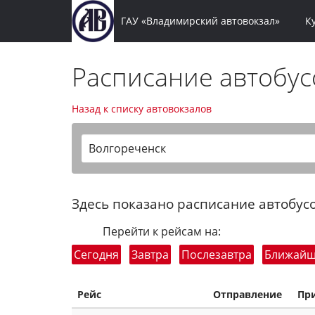
ГАУ «Владимирский автовокзал»
К
Расписание автобу
Назад к списку автовокзалов
Волгореченск
Здесь показано расписание автобусо
Перейти к рейсам на:
Сегодня
Завтра
Послезавтра
Ближай
Рейс
Отправление
Пр