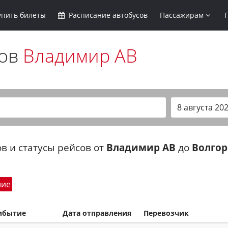
упить
билеты
Расписание
автобусов
Пассажирам
сов
Владимир АВ
в и статусы рейсов от
Владимир АВ
до
Волгор
шие
ибытие
Дата отправления
Перевозчик