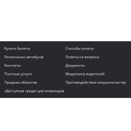
Купить билеты
Способы оплаты
Расписание автобусов
Ответы на вопросы
Контакты
Документы
Платные услуги
Медосмотр водителей
Продажа объектов
Противодействие мошенничеству
«Доступная среда» для инвалидов
Написать сообщение