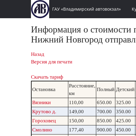
ГАУ «Владимирский автовокзал»
К
Информация о стоимости п
Нижний Новгород отправле
Назад
Версия для печати
Скачать тариф
Расстояние,
Остановка
Полный
Детский
км
Вязники
110,00
650.00
325.00
Крутово д.
149,00
700.00
350.00
Гороховец
150,00
850.00
425.00
Смолино
177,40
900.00
450.00