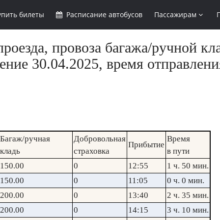
упить
билеты
Расписание
автобусов
Пассажирам
роезда, провоза багажа/ручной кл
ние 30.04.2025, время отправлени
Багаж/ручная
Добровольная
Время
Прибытие
кладь
страховка
в пути
150.00
0
12:55
1 ч. 50 мин.
150.00
0
11:05
0 ч. 0 мин.
200.00
0
13:40
2 ч. 35 мин.
200.00
0
14:15
3 ч. 10 мин.