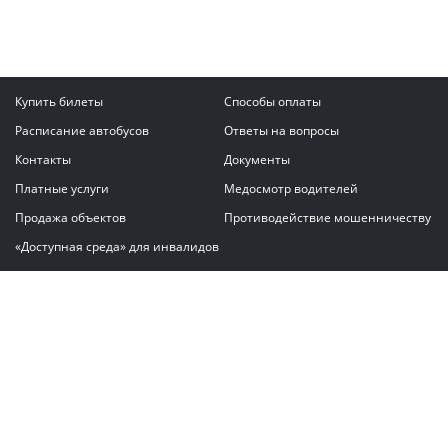
Купить билеты
Способы оплаты
Расписание автобусов
Ответы на вопросы
Контакты
Документы
Платные услуги
Медосмотр водителей
Продажа объектов
Противодействие мошенничеству
«Доступная среда» для инвалидов
Написать сообщение
ГАУ "Владимирский автовокзал"
© 2026