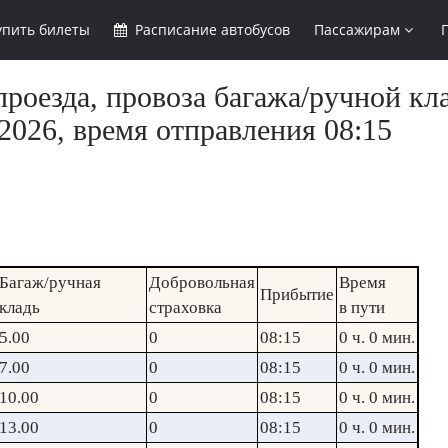
упить
билеты
Расписание
автобусов
Пассажирам
роезда, провоза багажа/ручной кла
2026, время отправления 08:15
Багаж/ручная
Добровольная
Время
Прибытие
кладь
страховка
в пути
5.00
0
08:15
0 ч. 0 мин.
7.00
0
08:15
0 ч. 0 мин.
10.00
0
08:15
0 ч. 0 мин.
13.00
0
08:15
0 ч. 0 мин.