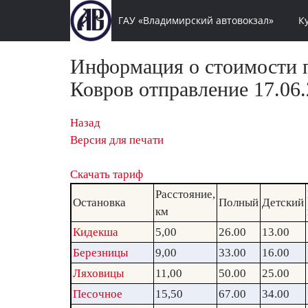
ГАУ «Владимирский автовокзал»
К
Информация о стоимости п
Ковров отправление 17.06.
Назад
Версия для печати
Скачать тариф
Расстояние,
Остановка
Полный
Детский
км
Кидекша
5,00
26.00
13.00
Березницы
9,00
33.00
16.00
Ляховицы
11,00
50.00
25.00
Песочное
15,50
67.00
34.00