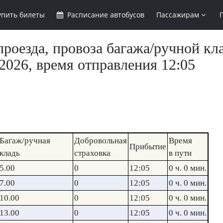
упить
билеты
Расписание
автобусов
Пассажирам
роезда, провоза багажа/ручной кла
2026, время отправления 12:05
Багаж/ручная
Добровольная
Время
Прибытие
кладь
страховка
в пути
5.00
0
12:05
0 ч. 0 мин.
7.00
0
12:05
0 ч. 0 мин.
10.00
0
12:05
0 ч. 0 мин.
13.00
0
12:05
0 ч. 0 мин.