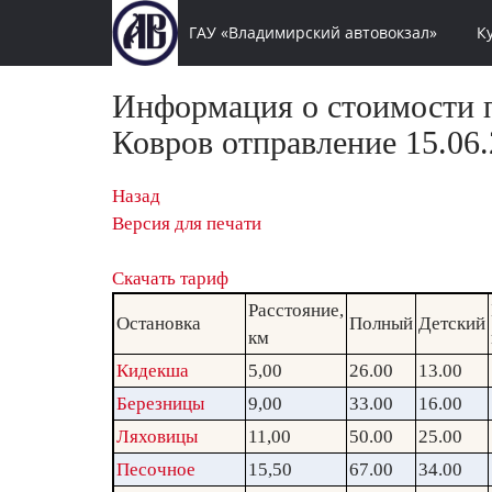
ГАУ «Владимирский автовокзал»
К
Информация о стоимости п
Ковров отправление 15.06.
Назад
Версия для печати
Скачать тариф
Расстояние,
Остановка
Полный
Детский
км
Кидекша
5,00
26.00
13.00
Березницы
9,00
33.00
16.00
Ляховицы
11,00
50.00
25.00
Песочное
15,50
67.00
34.00