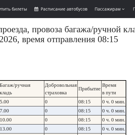
упить
билеты
Расписание
автобусов
Пассажирам
роезда, провоза багажа/ручной кла
2026, время отправления 08:15
Багаж/ручная
Добровольная
Время
Прибытие
кладь
страховка
в пути
5.00
0
08:15
0 ч. 0 мин.
7.00
0
08:15
0 ч. 0 мин.
10.00
0
08:15
0 ч. 0 мин.
13.00
0
08:15
0 ч. 0 мин.