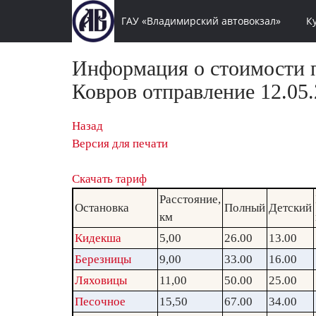
ГАУ «Владимирский автовокзал»
К
Информация о стоимости п
Ковров отправление 12.05.
Назад
Версия для печати
Скачать тариф
Расстояние,
Остановка
Полный
Детский
км
Кидекша
5,00
26.00
13.00
Березницы
9,00
33.00
16.00
Ляховицы
11,00
50.00
25.00
Песочное
15,50
67.00
34.00