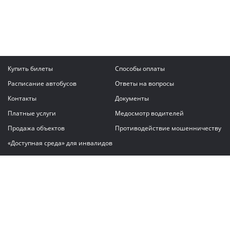
Купить билеты
Способы оплаты
Расписание автобусов
Ответы на вопросы
Контакты
Документы
Платные услуги
Медосмотр водителей
Продажа объектов
Противодействие мошенничеству
«Доступная среда» для инвалидов
Написать сообщение
ГАУ "Владимирский автовокзал"
© 2026