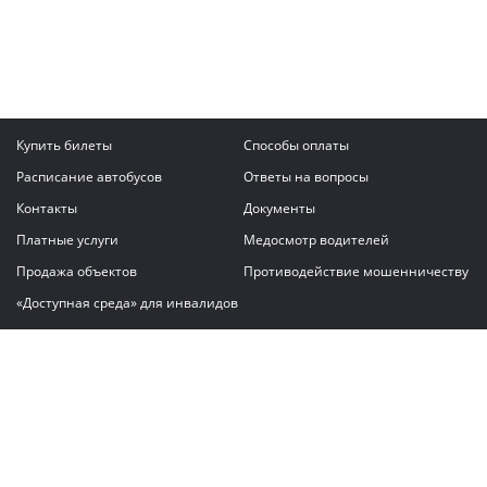
Купить билеты
Способы оплаты
Расписание автобусов
Ответы на вопросы
Контакты
Документы
Платные услуги
Медосмотр водителей
Продажа объектов
Противодействие мошенничеству
«Доступная среда» для инвалидов
Написать сообщение
ГАУ "Владимирский автовокзал"
© 2026