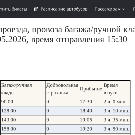
упить
билеты
Расписание
автобусов
Пассажирам
роезда, провоза багажа/ручной кл
5.2026, время отправления 15:30
Багаж/ручная
Добровольная
Время
Прибытие
кладь
страховка
в пути
90.00
0
17:30
2 ч. 0 мин.
128.00
0
18:40
3 ч. 10 мин.
143.00
0
19:05
3 ч. 35 мин.
158.00
0
19:20
3 ч. 50 мин.