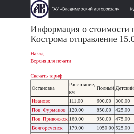
ГАУ «Владимирский автовокзал»
К
Информация о стоимости п
Кострома отправление 15.0
Назад
Версия для печати
Скачать тариф
Расстояние,
Остановка
Полный
Детский
км
Иваново
111,00
600.00
300.00
Пов. Фурманов
120,00
850.00
425.00
Пов. Приволжск
160,00
950.00
475.00
Волгореченск
179,00
1050.00
525.00