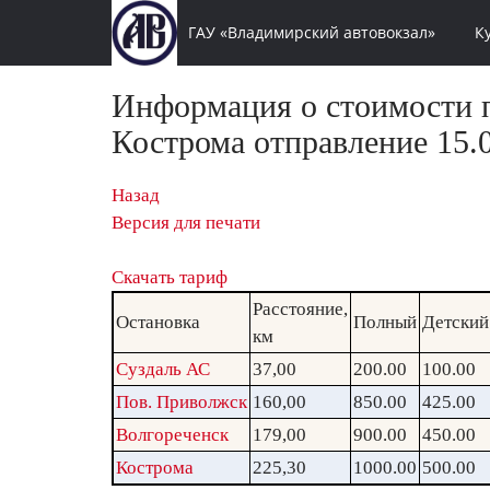
ГАУ «Владимирский автовокзал»
К
Информация о стоимости п
Кострома отправление 15.0
Назад
Версия для печати
Скачать тариф
Расстояние,
Остановка
Полный
Детский
км
Суздаль АС
37,00
200.00
100.00
Пов. Приволжск
160,00
850.00
425.00
Волгореченск
179,00
900.00
450.00
Кострома
225,30
1000.00
500.00