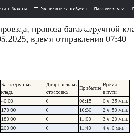
упить
билеты
Расписание
автобусов
Пассажирам
роезда, провоза багажа/ручной кл
5.2025, время отправления 07:40
Багаж/ручная
Добровольная
Время
Прибытие
кладь
страховка
в пути
40.00
0
08:15
0 ч. 35 мин.
170.00
0
10:30
2 ч. 50 мин.
180.00
0
11:00
3 ч. 20 мин.
200.00
0
11:40
4 ч. 0 мин.