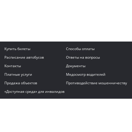
Купить билеты
Способы оплаты
Расписание автобусов
Ответы на вопросы
Контакты
Документы
Платные услуги
Медосмотр водителей
Продажа объектов
Противодействие мошенничеству
«Доступная среда» для инвалидов
Написать сообщение