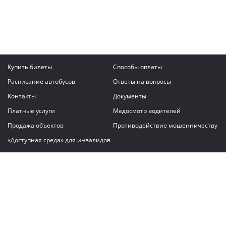
Купить билеты
Способы оплаты
Расписание автобусов
Ответы на вопросы
Контакты
Документы
Платные услуги
Медосмотр водителей
Продажа объектов
Противодействие мошенничеству
«Доступная среда» для инвалидов
Написать сообщение
ГАУ "Владимирский автовокзал"
© 2026