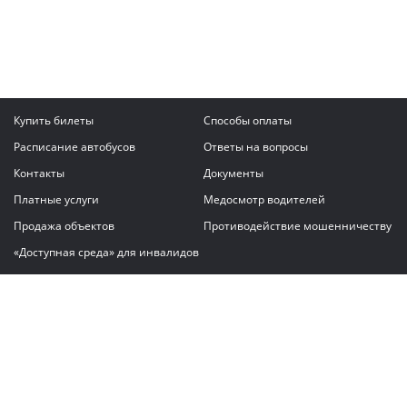
Купить билеты
Способы оплаты
Расписание автобусов
Ответы на вопросы
Контакты
Документы
Платные услуги
Медосмотр водителей
Продажа объектов
Противодействие мошенничеству
«Доступная среда» для инвалидов
Написать сообщение
ГАУ "Владимирский автовокзал"
© 2026