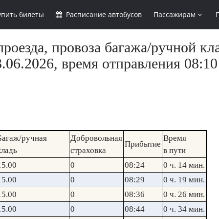
упить
билеты
Расписание
автобусов
Пассажирам
роезда, провоза багажа/ручной кл
.06.2026, время отправления 08:10
Багаж/ручная
Добровольная
Время
Прибытие
кладь
страховка
в пути
15.00
0
08:24
0 ч. 14 мин.
15.00
0
08:29
0 ч. 19 мин.
15.00
0
08:36
0 ч. 26 мин.
15.00
0
08:44
0 ч. 34 мин.