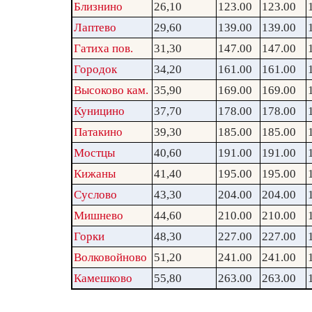
Близнино
26,10
123.00
123.00
Лаптево
29,60
139.00
139.00
Гатиха пов.
31,30
147.00
147.00
Городок
34,20
161.00
161.00
Высоково кам.
35,90
169.00
169.00
Куницино
37,70
178.00
178.00
Патакино
39,30
185.00
185.00
Мостцы
40,60
191.00
191.00
Кижаны
41,40
195.00
195.00
Суслово
43,30
204.00
204.00
Мишнево
44,60
210.00
210.00
Горки
48,30
227.00
227.00
Волковойново
51,20
241.00
241.00
Камешково
55,80
263.00
263.00