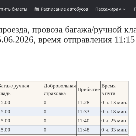
упить
билеты
Расписание
автобусов
Пассажирам
роезда, провоза багажа/ручной кл
.06.2026, время отправления 11:15
Багаж/ручная
Добровольная
Время
Прибытие
кладь
страховка
в пути
15.00
0
11:28
0 ч. 13 мин.
15.00
0
11:33
0 ч. 18 мин.
15.00
0
11:40
0 ч. 25 мин.
15.00
0
11:48
0 ч. 33 мин.