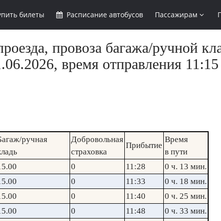
упить
билеты
Расписание
автобусов
Пассажирам
роезда, провоза багажа/ручной кл
.06.2026, время отправления 11:15
Багаж/ручная
Добровольная
Время
Прибытие
кладь
страховка
в пути
15.00
0
11:28
0 ч. 13 мин.
15.00
0
11:33
0 ч. 18 мин.
15.00
0
11:40
0 ч. 25 мин.
15.00
0
11:48
0 ч. 33 мин.