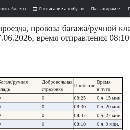
упить
билеты
Расписание
автобусов
Пассажирам
роезда, провоза багажа/ручной кл
.06.2026, время отправления 08:10
Багаж/ручная
Добровольная
Время
Прибытие
кладь
страховка
в пути
0
0
08:25
0 ч. 15 мин.
0
0
08:30
0 ч. 20 мин.
0
0
08:37
0 ч. 27 мин.
0
0
08:10
0 ч. 0 мин.