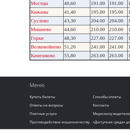
Мостцы
40,60
191.00
191.00
Кижаны
41,40
195.00
195.00
Суслово
43,30
204.00
204.00
Мишнево
44,60
210.00
210.00
Горки
48,30
227.00
227.00
Волковойново
51,20
241.00
241.00
Камешково
55,80
263.00
263.00
Меню
Купить билеты
Способы оплаты
Ответы на вопросы
Контакты
Платные услуги
Медосмотр водителе
Противодействие мошенничеству
«Доступная среда» д