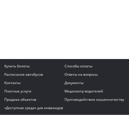
Купить билеты
Способы оплаты
Расписание автобусов
Ответы на вопросы
Контакты
Документы
Платные услуги
Медосмотр водителей
Продажа объектов
Противодействие мошенничеству
«Доступная среда» для инвалидов
Написать сообщение