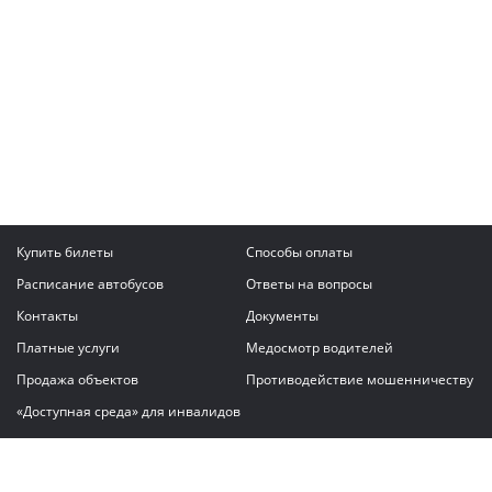
Купить билеты
Способы оплаты
Расписание автобусов
Ответы на вопросы
Контакты
Документы
Платные услуги
Медосмотр водителей
Продажа объектов
Противодействие мошенничеству
«Доступная среда» для инвалидов
Написать сообщение