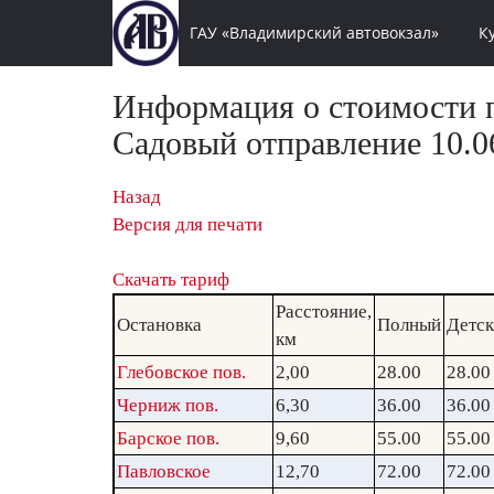
ГАУ «Владимирский автовокзал»
К
Информация о стоимости п
Садовый отправление 10.06
Назад
Версия для печати
Скачать тариф
Расстояние,
Остановка
Полный
Детс
км
Глебовское пов.
2,00
28.00
28.00
Черниж пов.
6,30
36.00
36.00
Барское пов.
9,60
55.00
55.00
Павловское
12,70
72.00
72.00