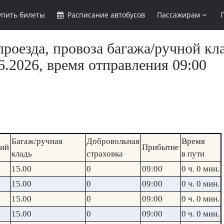
упить
билеты
Расписание
автобусов
Пассажирам
роезда, провоза багажа/ручной кл
.2026, время отправления 09:00
Багаж/ручная
Добровольная
Время
кий
Прибытие
кладь
страховка
в пути
15.00
0
09:00
0 ч. 0 мин.
15.00
0
09:00
0 ч. 0 мин.
15.00
0
09:00
0 ч. 0 мин.
15.00
0
09:00
0 ч. 0 мин.