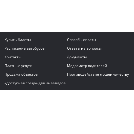
Купить билеты
Способы оплаты
Расписание автобусов
Ответы на вопросы
Контакты
Документы
Платные услуги
Медосмотр водителей
Продажа объектов
Противодействие мошенничеству
«Доступная среда» для инвалидов
Написать сообщение
ГАУ "Владимирский автовокзал"
© 2026