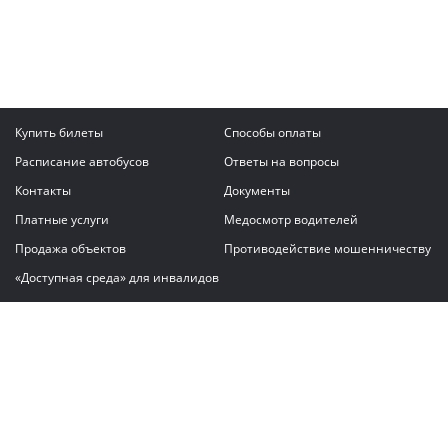
Купить билеты
Способы оплаты
Расписание автобусов
Ответы на вопросы
Контакты
Документы
Платные услуги
Медосмотр водителей
Продажа объектов
Противодействие мошенничеству
«Доступная среда» для инвалидов
Написать сообщение
ГАУ "Владимирский автовокзал"
© 2026