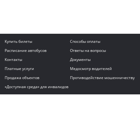
Купить билеты
Способы оплаты
Расписание автобусов
Ответы на вопросы
Контакты
Документы
Платные услуги
Медосмотр водителей
Продажа объектов
Противодействие мошенничеству
«Доступная среда» для инвалидов
Написать сообщение
ГАУ "Владимирский автовокзал"
© 2026