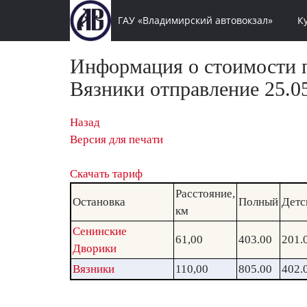
ГАУ «Владимирский автовокзал»
К
Информация о стоимости п
Вязники отправление 25.05
Назад
Версия для печати
Скачать тариф
Расстояние,
Остановка
Полный
Детс
км
Сенинские
61,00
403.00
201.
Дворики
Вязники
110,00
805.00
402.