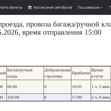
упить
билеты
Расписание
автобусов
Пассажирам
роезда, провоза багажа/ручной кл
.2026, время отправления 15:00
Багаж/ручная
Добровольная
Время
кий
Прибытие
кладь
страховка
в пути
00
80.00
0
16:05
1 ч. 5 мин.
00
160.00
0
17:00
2 ч. 0 мин.