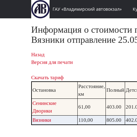
ГАУ «Владимирский автовокзал»
К
Информация о стоимости п
Вязники отправление 25.05
Назад
Версия для печати
Скачать тариф
Расстояние,
Остановка
Полный
Детс
км
Сенинские
61,00
403.00
201.
Дворики
Вязники
110,00
805.00
402.