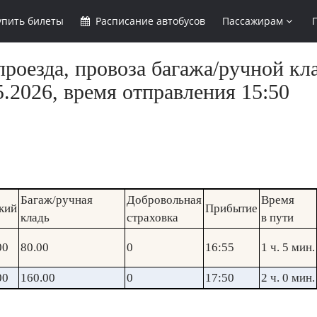
упить
билеты
Расписание
автобусов
Пассажирам
роезда, провоза багажа/ручной кл
.2026, время отправления 15:50
Багаж/ручная
Добровольная
Время
кий
Прибытие
кладь
страховка
в пути
00
80.00
0
16:55
1 ч. 5 мин.
00
160.00
0
17:50
2 ч. 0 мин.