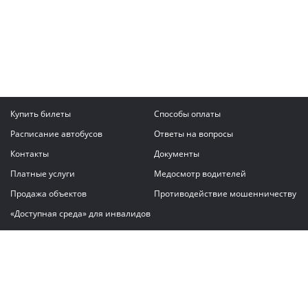
Купить билеты
Способы оплаты
Расписание автобусов
Ответы на вопросы
Контакты
Документы
Платные услуги
Медосмотр водителей
Продажа объектов
Противодействие мошенничеству
«Доступная среда» для инвалидов
Написать сообщение