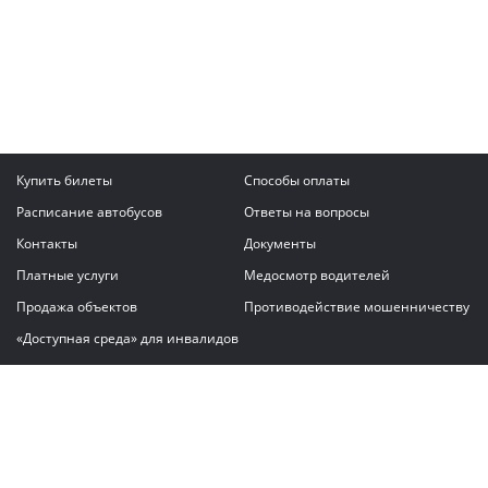
Купить билеты
Способы оплаты
Расписание автобусов
Ответы на вопросы
Контакты
Документы
Платные услуги
Медосмотр водителей
Продажа объектов
Противодействие мошенничеству
«Доступная среда» для инвалидов
Написать сообщение