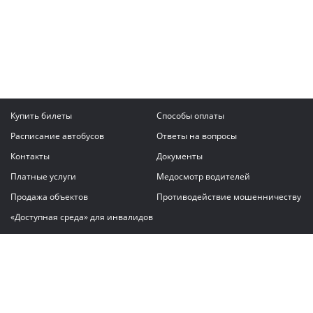
Купить билеты
Способы оплаты
Расписание автобусов
Ответы на вопросы
Контакты
Документы
Платные услуги
Медосмотр водителей
Продажа объектов
Противодействие мошенничеству
«Доступная среда» для инвалидов
Написать сообщение