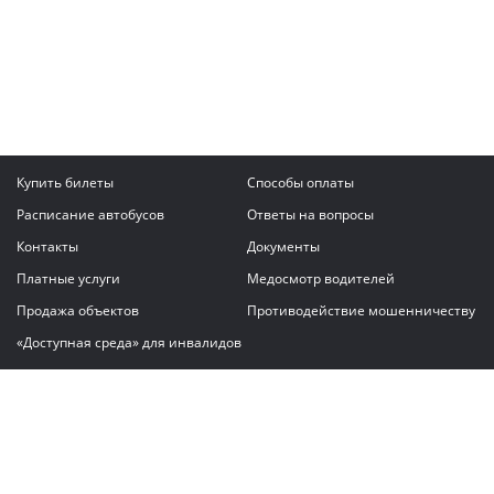
Купить билеты
Способы оплаты
Расписание автобусов
Ответы на вопросы
Контакты
Документы
Платные услуги
Медосмотр водителей
Продажа объектов
Противодействие мошенничеству
«Доступная среда» для инвалидов
Написать сообщение