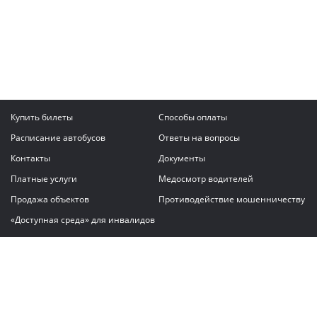
Купить билеты
Способы оплаты
Расписание автобусов
Ответы на вопросы
Контакты
Документы
Платные услуги
Медосмотр водителей
Продажа объектов
Противодействие мошенничеству
«Доступная среда» для инвалидов
Написать сообщение