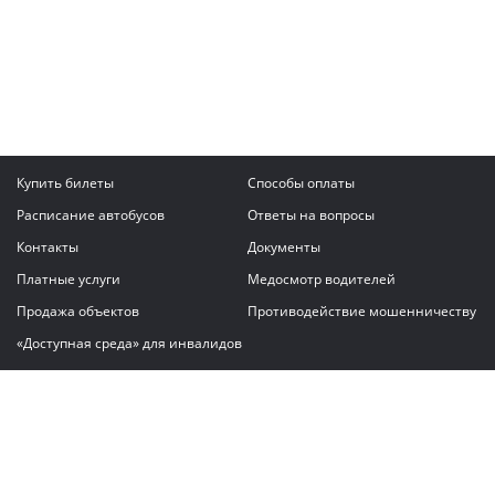
Купить билеты
Способы оплаты
Расписание автобусов
Ответы на вопросы
Контакты
Документы
Платные услуги
Медосмотр водителей
Продажа объектов
Противодействие мошенничеству
«Доступная среда» для инвалидов
Написать сообщение