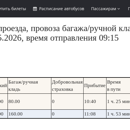
упить
билеты
Расписание
автобусов
Пассажирам
роезда, провоза багажа/ручной кл
.2026, время отправления 09:15
Багаж/ручная
Добровольная
Время
кий
Прибытие
кладь
страховка
в пути
00
80.00
0
10:40
1 ч. 25 мин
00
160.00
0
11:08
1 ч. 53 мин