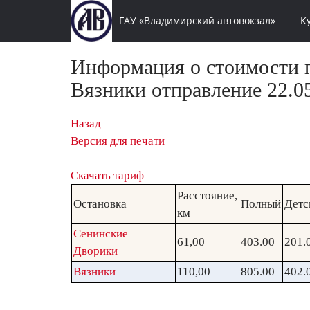
ГАУ «Владимирский автовокзал»
К
Информация о стоимости п
Вязники отправление 22.05
Назад
Версия для печати
Скачать тариф
Расстояние,
Остановка
Полный
Детс
км
Сенинские
61,00
403.00
201.
Дворики
Вязники
110,00
805.00
402.