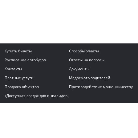
Купить билеты
Способы оплаты
Расписание автобусов
Ответы на вопросы
Контакты
Документы
Платные услуги
Медосмотр водителей
Продажа объектов
Противодействие мошенничеству
«Доступная среда» для инвалидов
Написать сообщение