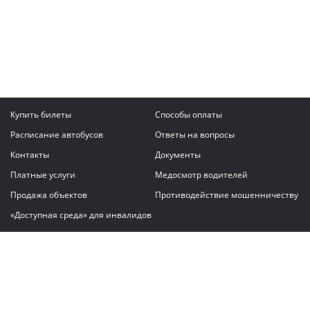
Купить билеты
Способы оплаты
Расписание автобусов
Ответы на вопросы
Контакты
Документы
Платные услуги
Медосмотр водителей
Продажа объектов
Противодействие мошенничеству
«Доступная среда» для инвалидов
Написать сообщение