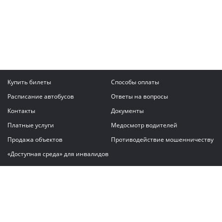
Купить билеты
Способы оплаты
Расписание автобусов
Ответы на вопросы
Контакты
Документы
Платные услуги
Медосмотр водителей
Продажа объектов
Противодействие мошенничеству
«Доступная среда» для инвалидов
Написать сообщение