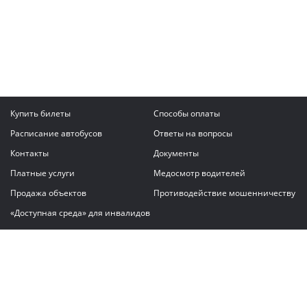
Купить билеты
Способы оплаты
Расписание автобусов
Ответы на вопросы
Контакты
Документы
Платные услуги
Медосмотр водителей
Продажа объектов
Противодействие мошенничеству
«Доступная среда» для инвалидов
Написать сообщение