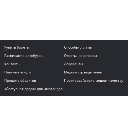
Купить билеты
Способы оплаты
Расписание автобусов
Ответы на вопросы
Контакты
Документы
Платные услуги
Медосмотр водителей
Продажа объектов
Противодействие мошенничеству
«Доступная среда» для инвалидов
Написать сообщение