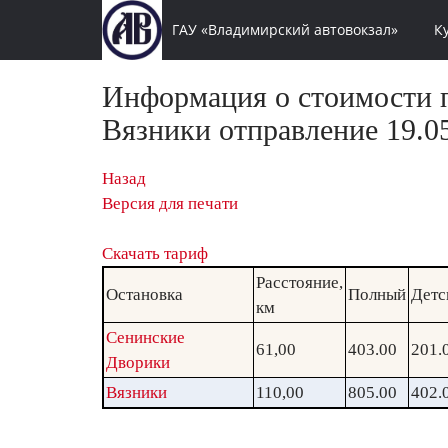
ГАУ «Владимирский автовокзал»
К
Информация о стоимости п
Вязники отправление 19.05
Назад
Версия для печати
Скачать тариф
Расстояние,
Остановка
Полный
Детс
км
Сенинские
61,00
403.00
201.
Дворики
Вязники
110,00
805.00
402.