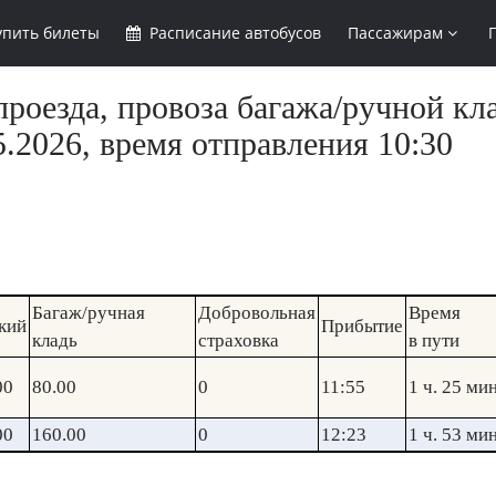
упить
билеты
Расписание
автобусов
Пассажирам
роезда, провоза багажа/ручной кл
.2026, время отправления 10:30
Багаж/ручная
Добровольная
Время
кий
Прибытие
кладь
страховка
в пути
00
80.00
0
11:55
1 ч. 25 мин
00
160.00
0
12:23
1 ч. 53 мин